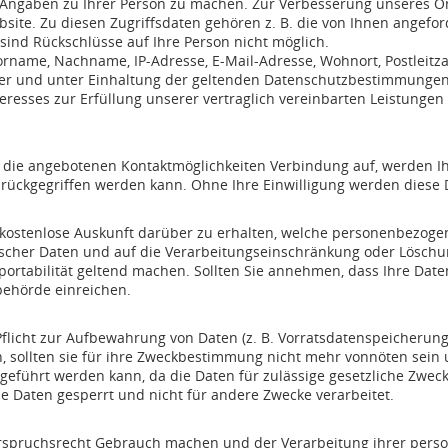
Angaben zu Ihrer Person zu machen. Zur Verbesserung unseres On
site. Zu diesen Zugriffsdaten gehören z. B. die von Ihnen angefor
sind Rückschlüsse auf Ihre Person nicht möglich.
rname, Nachname, IP-Adresse, E-Mail-Adresse, Wohnort, Postleitz
tzer und unter Einhaltung der geltenden Datenschutzbestimmunge
teresses zur Erfüllung unserer vertraglich vereinbarten Leistunge
 die angebotenen Kontaktmöglichkeiten Verbindung auf, werden Ih
ückgegriffen werden kann. Ohne Ihre Einwilligung werden diese D
e kostenlose Auskunft darüber zu erhalten, welche personenbezoge
scher Daten und auf die Verarbeitungseinschränkung oder Löschu
nportabilität geltend machen. Sollten Sie annehmen, dass Ihre Dat
behörde einreichen.
Pflicht zur Aufbewahrung von Daten (z. B. Vorratsdatenspeicherung)
, sollten sie für ihre Zweckbestimmung nicht mehr vonnöten sein
hgeführt werden kann, da die Daten für zulässige gesetzliche Zweck
e Daten gesperrt und nicht für andere Zwecke verarbeitet.
rspruchsrecht Gebrauch machen und der Verarbeitung ihrer perso