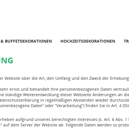
- & BUFFETDEKORATIONEN
HOCHZEITSDEKORATIONEN
T
UNG
ieser Website über die Art, den Umfang und den Zweck der Erheb
sehr ernst und behandelt Ihre personenbezogenen Daten vertraul
 die ständige Weiterentwicklung dieser Webseite Änderungen an 
atenschutzerklärung in regelmäßigen Abständen wieder durchzul
rsonenbezogene Daten” oder “Verarbeitung”) finden Sie in Art. 4 D
rheben aufgrund unseres berechtigten Interesses (s. Art. 6 Abs. 1 l
s“ auf dem Server der Website ab. Folgende Daten werden so protok