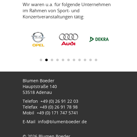
Wir waren u.a. für folgende Unternehmen
im Rahmen von Sport- und
Konzertveranstaltungen tätig:
Blumen Boeder
Hauptstraße 140
53518 Adenau
Telefon +49 (0) 26 91 22 03
Telefax +49 (0) 26 91 78 98
Mobil +49 (0) 171 747 5741
E-Mail
info@blumenboeder.de
© 2026 Blumen Boeder